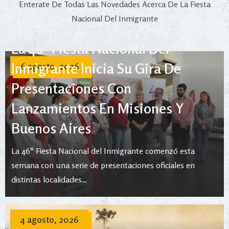
Enterate De Todas Las Novedades Acerca De La Fiesta
Nacional Del Inmigrante
La 46° Fiesta Nacional Del
Inmigrante Inicia Su Gira De
6 agosto, 2026
Presentaciones Con
Lanzamientos En Misiones Y
Buenos Aires
La 46° Fiesta Nacional del Inmigrante comenzó esta
semana con una serie de presentaciones oficiales en
distintas localidades…
4 agosto, 2026