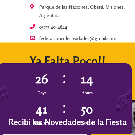
Parque de las Naciones, Oberá, Misiones,
Argentina
03755 40-4844
federacioncolectividades@gmail.com
Ya Falta Poco!!
26
14
Days
Hours
41
49
Recibi las Novedades de la Fiesta
Minutes
Seconds